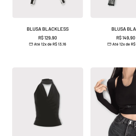
BLUSA BLACKLESS
BLUSA BLA
Preço
Preço
R$ 129,90
R$ 149,90
Até 12x de
R$ 13,16
Até 12x de
R$ 
promocional
promocio