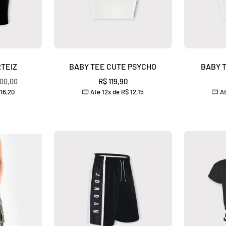
RTEIZ
BABY TEE CUTE PSYCHO
BABY T
Preço
o
R$ 119,90
00,00
16,20
Até 12x de
R$ 12,15
At
al
promocional