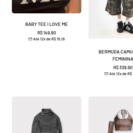
BABY TEE I LOVE ME
Preço
R$ 149,90
Até 12x de
R$ 15,19
promocional
BERMUDA CAM
FEMININ
Preço
R$ 339,90
Até 12x de
R$ 
promocio