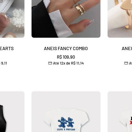
â
HEARTS
ANEIS FANCY COMBO
ANEI
Preço
R$ 109,90
 9,11
Até 12x de
R$ 11,14
At
nal
promocional