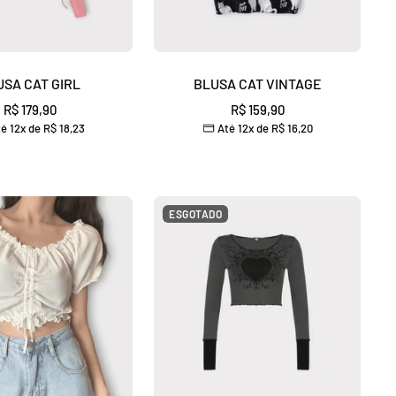
USA CAT GIRL
BLUSA CAT VINTAGE
Preço
Preço
R$ 179,90
R$ 159,90
é 12x de
R$ 18,23
Até 12x de
R$ 16,20
promocional
promocional
ESGOTADO