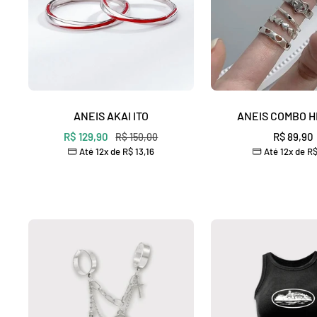
ANEIS AKAI ITO
ANEIS COMBO 
Preço
Preço
R$ 129,90
Preço
R$ 89,90
R$ 150,00
Até 12x de
R$ 13,16
Até 12x de
R$
normal
promocional
promocio