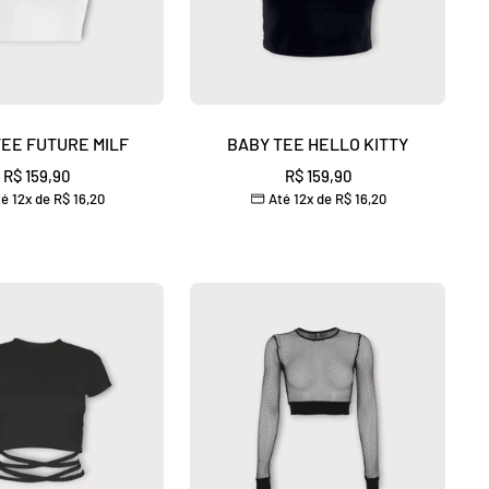
EE FUTURE MILF
BABY TEE HELLO KITTY
Preço
Preço
R$ 159,90
R$ 159,90
é 12x de
R$ 16,20
Até 12x de
R$ 16,20
promocional
promocional