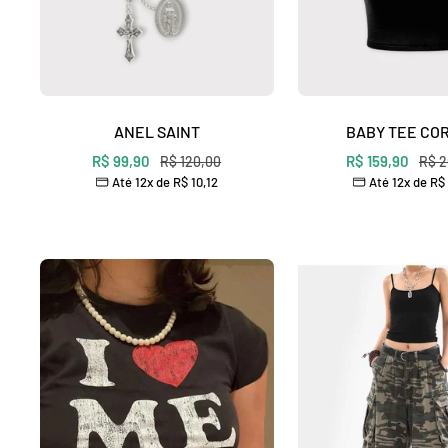
ANEL SAINT
BABY TEE CO
Preço
Preço
R$ 99,90
Preço
R$ 159,90
Preç
R$ 120,00
R$ 2
Até 12x de
R$ 10,12
Até 12x de
R$ 
normal
norm
promocional
promocional