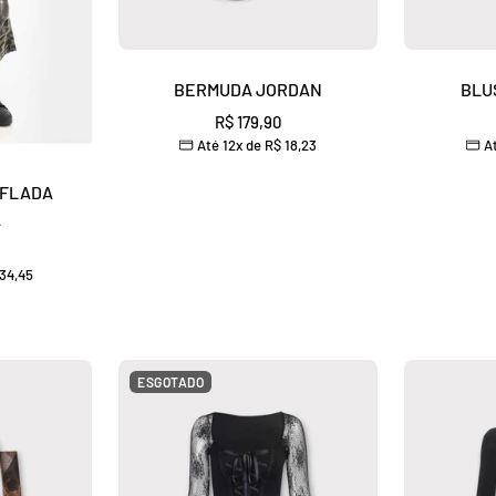
BERMUDA JORDAN
BLU
Preço
R$ 179,90
Até 12x de
R$ 18,23
At
promocional
UFLADA
A
34,45
nal
ESGOTADO