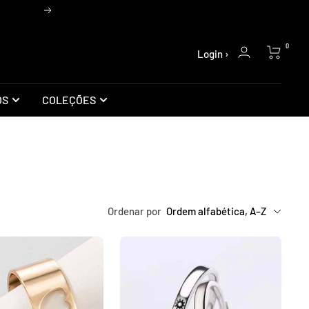
Próxima
0
Login ›
OS
COLEÇÕES
Ordenar por
Ordem alfabética, A–Z