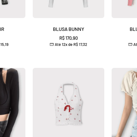
IR
BLUSA BUNNY
BL
Preço
R$ 170,90
15,19
Até 12x de
R$ 17,32
At
nal
promocional