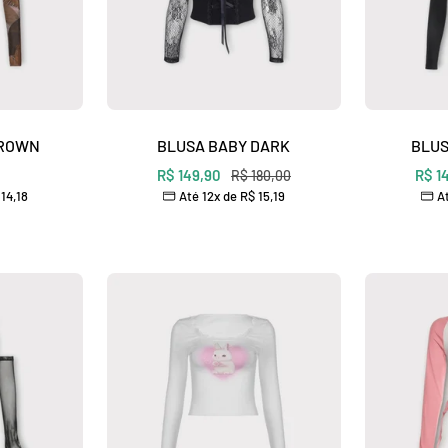
BROWN
BLUSA BABY DARK
BLUS
Preço
Preç
R$ 149,90
Preço
R$ 1
R$ 180,00
14,18
Até 12x de
R$ 15,19
At
normal
nal
promocional
prom