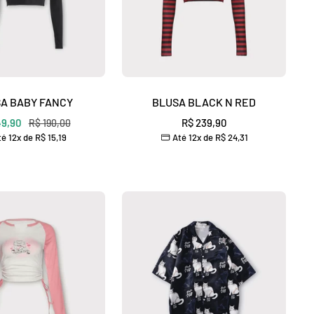
A BABY FANCY
BLUSA BLACK N RED
o
Preço
49,90
Preço
R$ 239,90
R$ 190,00
é 12x de
R$ 15,19
Até 12x de
R$ 24,31
normal
ocional
promocional