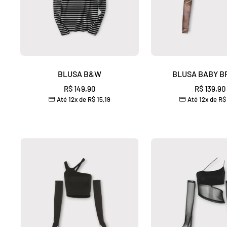
¡
BLUSA B&W
BLUSA BABY 
Preço
Preço
R$ 149,90
R$ 139,90
Até 12x de
R$ 15,19
Até 12x de
R$ 
promocional
promocio