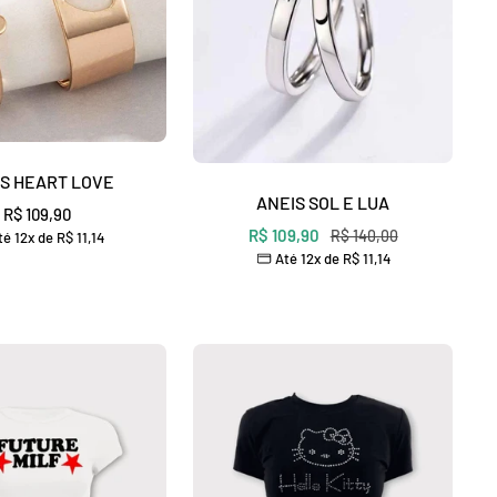
–
S HEART LOVE
ANEIS SOL E LUA
Preço
R$ 109,90
Preço
R$ 109,90
Preço
R$ 140,00
é 12x de
R$ 11,14
promocional
Até 12x de
R$ 11,14
normal
promocional