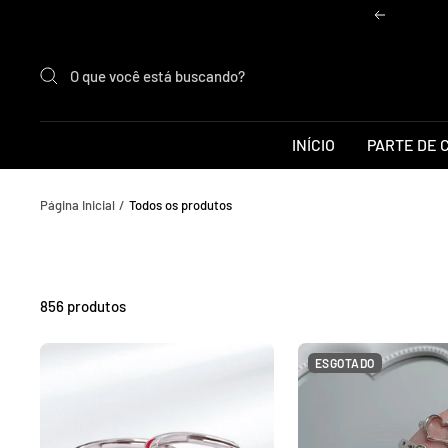
Pular
Anterior
para
o
conteúdo
INÍCIO
PARTE DE 
Página Inicial
Todos os produtos
856 produtos
ESGOTADO