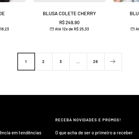
OE
BLUSA COLETE CHERRY
BLU
Preço
R$ 249,90
18,23
Até 12x de
R$ 25,33
At
nal
promocional
1
2
3
…
29
RECEBA NOVIDADES E PROMOS!
rência em tendências
O que acha de ser o primeiro a receber