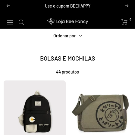
Pular
Use o cupom BEEHAPPY
Anterior
Próx
para
o
Loja
0
Navegação
conteúdo
Bee
Fancy
Ordenar por
BOLSAS E MOCHILAS
44 produtos