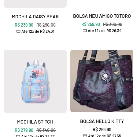
BOLSA MEU AMIGO TOTORO
MOCHILA DAISY BEAR
Preço
Preço
R$ 259,90
R$ 300,00
Preço
Preço
R$ 239,90
R$ 290,00
Até 12x de
R$ 26,34
Até 12x de
R$ 24,31
promocional
normal
promocional
normal
BOLSA HELLO KITTY
MOCHILA STITCH
Preço
R$ 269,90
Preço
Preço
R$ 279,90
R$ 340,00
Até 12x de
R$ 27,35
Até 12x de
R$ 28,37
promocional