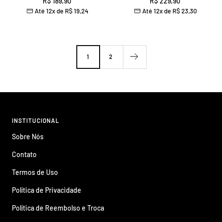
Preço
Preço
R$ 189,90
R$ 229,90
Até 12x de
R$ 19,24
Até 12x de
R$ 23,30
promocional
promocional
1
2
INSTITUCIONAL
Sobre Nós
Contato
Termos de Uso
Política de Privacidade
Política de Reembolso e Troca