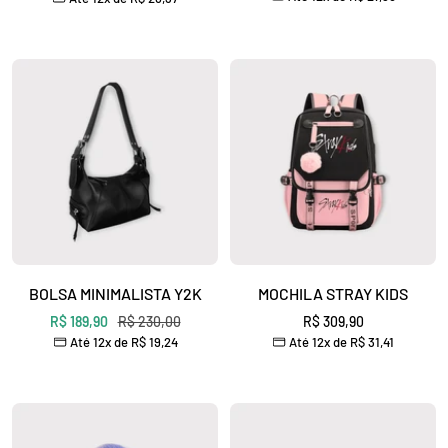
promocional
normal
BOLSA MINIMALISTA Y2K
MOCHILA STRAY KIDS
Preço
Preço
Preço
R$ 189,90
R$ 230,00
R$ 309,90
Até 12x de
R$ 19,24
Até 12x de
R$ 31,41
promocional
normal
promocional