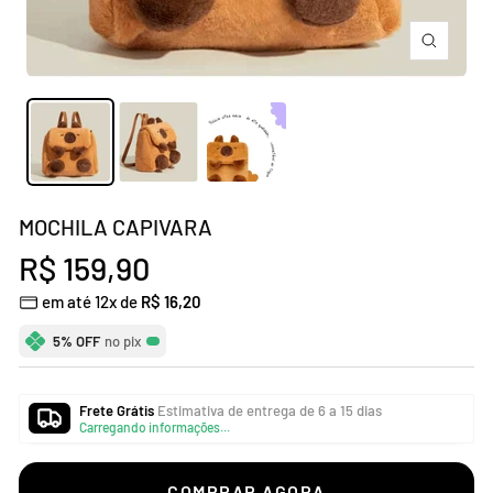
Zoom
MOCHILA CAPIVARA
Preço
R$ 159,90
em até 12x de
R$ 16,20
promocional
5% OFF
no pix
Frete Grátis
Estimativa de entrega de 6 a 15 dias
Carregando informações...
COMPRAR AGORA