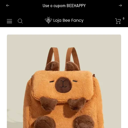
Pular
Use o cupom BEEHAPPY
Anterior
Próx
para
o
Loja
0
Navegação
conteúdo
Bee
Fancy