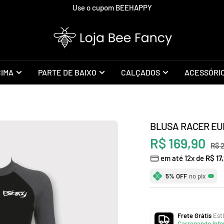
Use o cupom BEEHAPPY
Loja
Bee
Fancy
CIMA
PARTE DE BAIXO
CALÇADOS
ACESSÓRI
BLUSA RACER EU
Preço
R$ 169,90
Pre
R$ 
em até 12x de
R$ 17
nor
promocional
5% OFF
no pix
Frete Grátis
Esti
Carregando info