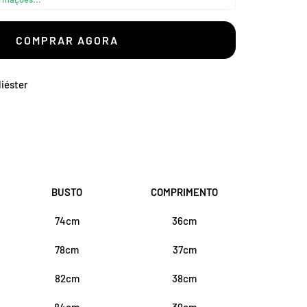
–
COMPRAR AGORA
liéster
BUSTO
COMPRIMENTO
74cm
36cm
78cm
37cm
82cm
38cm
84cm
39cm