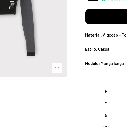
â
Material
: Algodão + Po
Estilo
: Casual
Modelo
: Manga longa
Zoom
P
M
G
GG