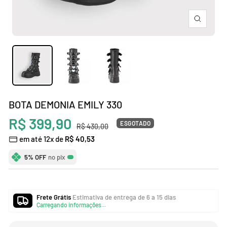
Zoom
BOTA DEMONIA EMILY 330
Preço
R$ 399,90
ESGOTADO
Preço
R$ 430,00
normal
em até 12x de
R$ 40,53
promocional
5% OFF
no pix
Frete Grátis
Estimativa de entrega de 6 a 15 dias
Carregando informações...