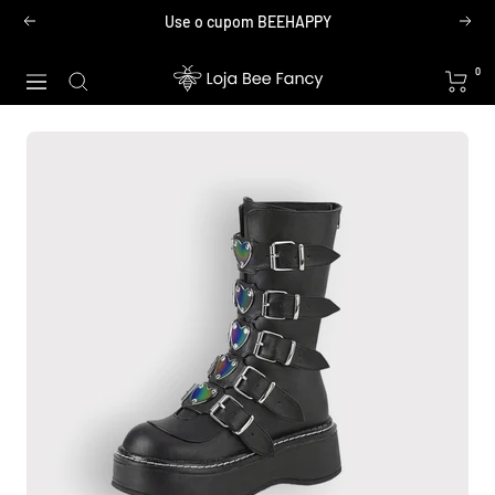
Pular
Use o cupom BEEHAPPY
Anterior
Próx
para
o
Loja
0
Navegação
conteúdo
Bee
Fancy