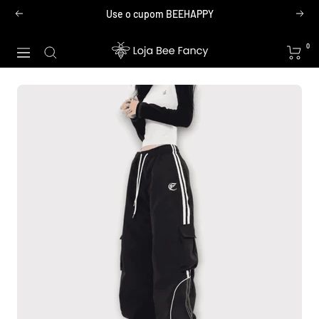
Pular
Use o cupom BEEHAPPY
Anterior
Próx
para
o
Loja
0
Navegação
conteúdo
Bee
Fancy