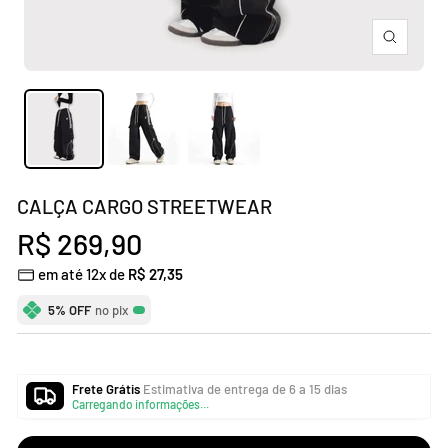
Zoom
CALÇA CARGO STREETWEAR
Preço
R$ 269,90
em até 12x de
R$ 27,35
promocional
5% OFF
no pix
Frete Grátis
Estimativa de entrega de 6 a 15 dias
Carregando informações...