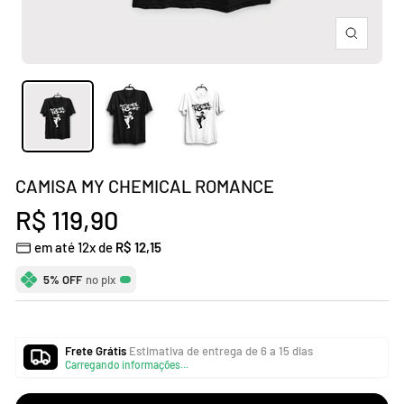
Zoom
CAMISA MY CHEMICAL ROMANCE
Preço
R$ 119,90
em até 12x de
R$ 12,15
promocional
5% OFF
no pix
Frete Grátis
Estimativa de entrega de 6 a 15 dias
Carregando informações...