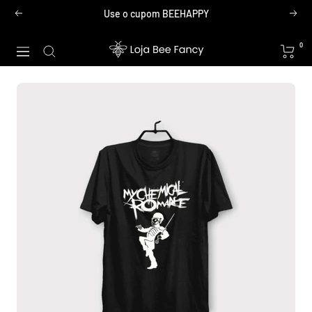
Pular
Use o cupom BEEHAPPY
Anterior
Próx
para
o
Loja
0
Navegação
conteúdo
Bee
Fancy