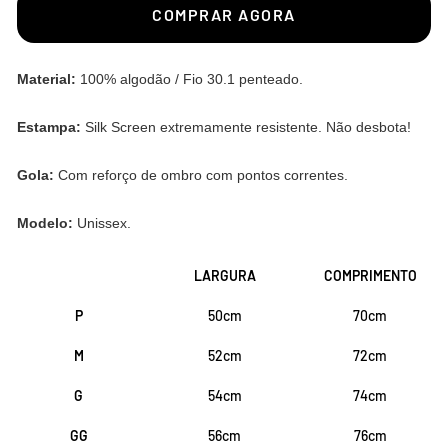
COMPRAR AGORA
Material:
100% algodão / Fio 30.1 penteado.
Estampa:
Silk Screen extremamente resistente. Não desbota!
Gola:
Com reforço de ombro com pontos correntes.
Modelo:
Unissex.
LARGURA
COMPRIMENTO
P
50cm
70cm
M
52cm
72cm
G
54cm
74cm
GG
56cm
76cm