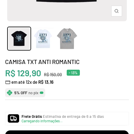
Zoom
CAMISA TXT ANTI ROMANTIC
Preço
R$ 129,90
- 13%
Preço
R$ 150,00
normal
em até 12x de
R$ 13,16
promocional
5% OFF
no pix
Frete Grátis
Estimativa de entrega de 6 a 15 dias
Carregando informações...