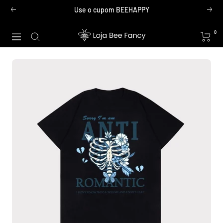
Pular
Use o cupom BEEHAPPY
Anterior
Próx
para
o
Loja
0
Navegação
conteúdo
Bee
Fancy