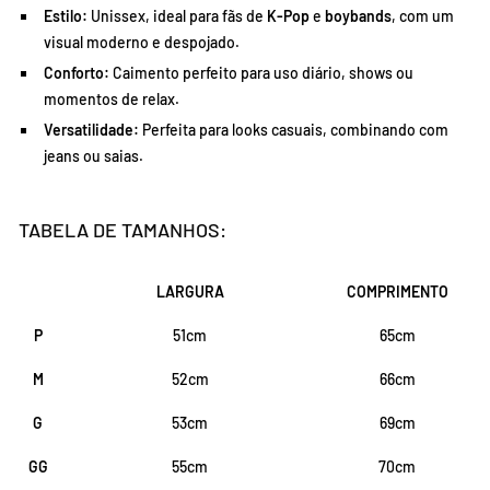
Estilo:
Unissex, ideal para fãs de
K-Pop
e
boybands
, com um
visual moderno e despojado.
Conforto:
Caimento perfeito para uso diário, shows ou
momentos de relax.
Versatilidade:
Perfeita para looks casuais, combinando com
jeans ou saias.
TABELA DE TAMANHOS:
LARGURA
COMPRIMENTO
P
51cm
65cm
M
52cm
66cm
G
53cm
69cm
GG
55cm
70cm