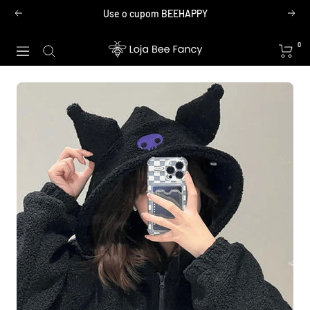
Pular
Use o cupom BEEHAPPY
Anterior
Próx
para
o
Loja
0
Navegação
conteúdo
Bee
Fancy