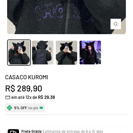
Zoom
CASACO KUROMI
Preço
R$ 289,90
em até 12x de
R$ 29,38
promocional
5% OFF
no pix
Frete Grátis
Estimativa de entrega de 6 a 15 dias