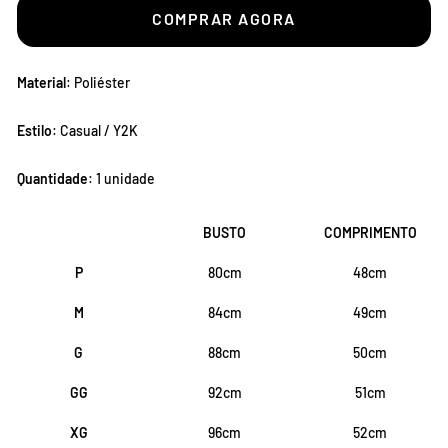
COMPRAR AGORA
Material
: Poliéster
Estilo
: Casual / Y2K
Quantidade
: 1 unidade
BUSTO
COMPRIMENTO
P
80cm
48cm
M
84cm
49cm
G
88cm
50cm
GG
92cm
51cm
XG
96cm
52cm