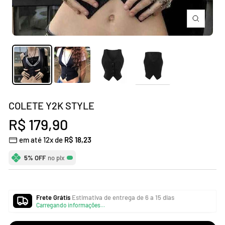
Zoom
COLETE Y2K STYLE
Preço
R$ 179,90
em até 12x de
R$ 18,23
promocional
5% OFF
no pix
Frete Grátis
Estimativa de entrega de 6 a 15 dias
Carregando informações...