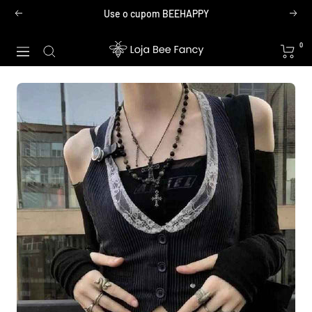
Pular
Use o cupom BEEHAPPY
Anterior
Próx
para
o
Loja
0
Navegação
conteúdo
Bee
Fancy