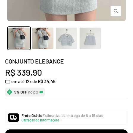
Zoom
CONJUNTO ELEGANCE
Preço
R$ 339,90
em até 12x de
R$ 34,45
promocional
5% OFF
no pix
Frete Grátis
Estimativa de entrega de 6 a 15 dias
Carregando informações...