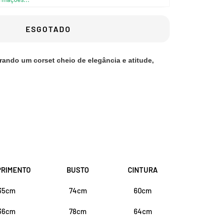
–
ESGOTADO
rando um corset cheio de elegância e atitude,
RIMENTO
BUSTO
CINTURA
35cm
74cm
60cm
36cm
78cm
64cm