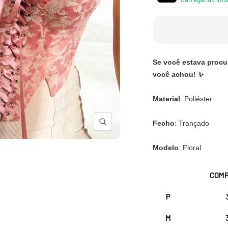
â
Se você estava procu
você achou! ✨
Material
: Poliéster
Fecho
: Trançado
Zoom
Modelo
: Floral
COMP
P
M