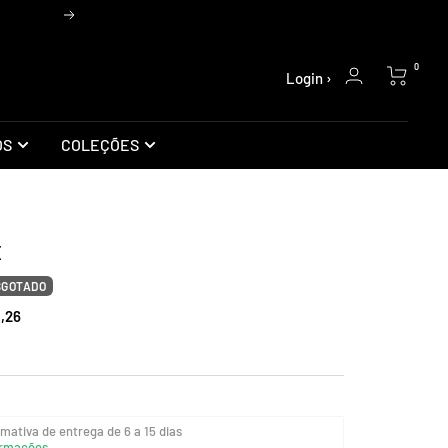
Próxima
0
Login ›
OS
COLEÇÕES
E
SGOTADO
,26
mativa de entrega de 6 a 15 dias
rmações...