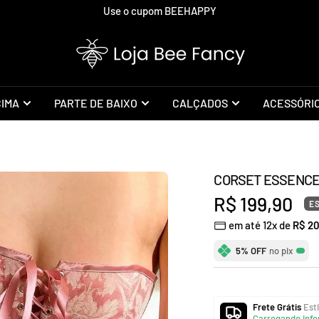
Use o cupom BEEHAPPY
Loja
Bee
Fancy
CIMA
PARTE DE BAIXO
CALÇADOS
ACESSÓRI
CORSET ESSENC
Preço
R$ 199,90
E
em até 12x de
R$ 20
promocional
5% OFF
no pix
Frete Grátis
Esti
Carregando info