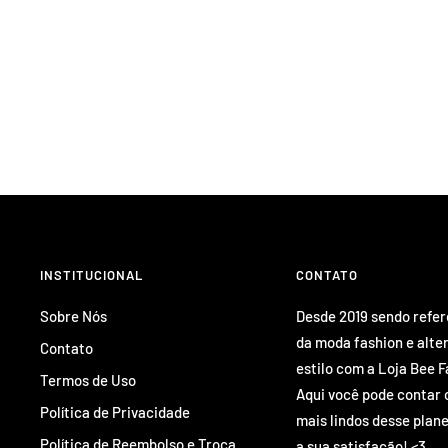
INSTITUCIONAL
CONTATO
Sobre Nós
Desde 2019 sendo refe
da moda fashion e alte
Contato
estilo com a Loja Bee F
Termos de Uso
Aqui você pode contar 
Política de Privacidade
mais lindos desse plane
Política de Reembolso e Troca
a sua satisfação! <3