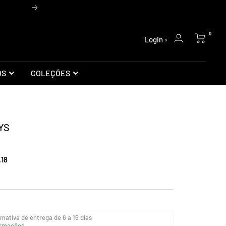
Próxima
0
Login ›
OS
COLEÇÕES
YS
,18
mativa de entrega de 6 a 15 dias
rmações...