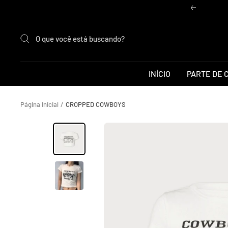
Pular
Anterior
para
o
conteúdo
INÍCIO
PARTE DE 
Página Inicial
CROPPED COWBOYS