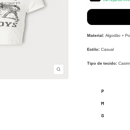
â
Material:
Algodão + Pol
Estilo:
Casual
Tipo de tecido:
Casim
Zoom
P
M
G