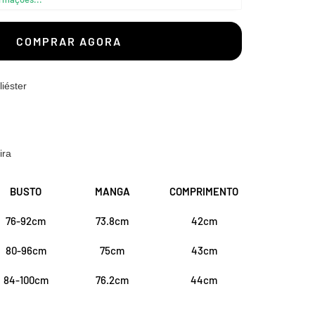
–
COMPRAR AGORA
iéster
ira
BUSTO
MANGA
COMPRIMENTO
76-92cm
73.8cm
42cm
80-96cm
75cm
43cm
84-100cm
76.2cm
44cm