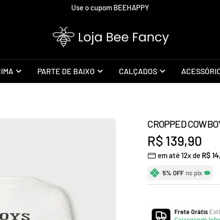
Use o cupom BEEHAPPY
Loja
Bee
Fancy
CIMA
PARTE DE BAIXO
CALÇADOS
ACESSÓRI
CROPPED COWBO
Preço
R$ 139,90
em até 12x de
R$ 14
promocional
5% OFF
no pix
Frete Grátis
Esti
Carregando info