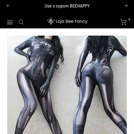
Pular
Use o cupom BEEHAPPY
Anterior
Próx
para
o
Loja
0
Navegação
conteúdo
Bee
Fancy