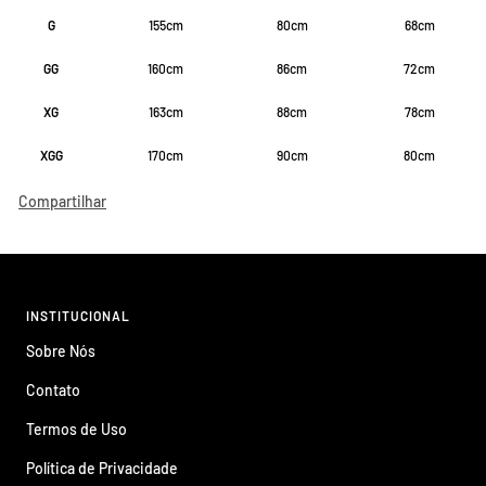
G
155cm
80cm
68cm
GG
160cm
86cm
72cm
XG
163cm
88cm
78cm
XGG
170cm
90cm
80cm
Compartilhar
INSTITUCIONAL
Sobre Nós
Contato
Termos de Uso
Política de Privacidade