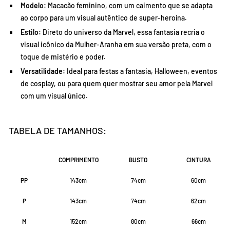
Modelo:
Macacão feminino, com um caimento que se adapta
ao corpo para um visual autêntico de super-heroína.
Estilo:
Direto do universo da Marvel, essa fantasia recria o
visual icônico da Mulher-Aranha em sua versão preta, com o
toque de mistério e poder.
Versatilidade:
Ideal para festas a fantasia, Halloween, eventos
de cosplay, ou para quem quer mostrar seu amor pela Marvel
com um visual único.
TABELA DE TAMANHOS:
COMPRIMENTO
BUSTO
CINTURA
PP
143cm
74cm
60cm
P
143cm
74cm
62cm
M
152cm
80cm
66cm