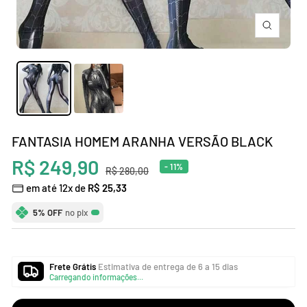
Zoom
FANTASIA HOMEM ARANHA VERSÃO BLACK
Preço
R$ 249,90
- 11%
Preço
R$ 280,00
normal
em até 12x de
R$ 25,33
promocional
5% OFF
no pix
Frete Grátis
Estimativa de entrega de 6 a 15 dias
Carregando informações...