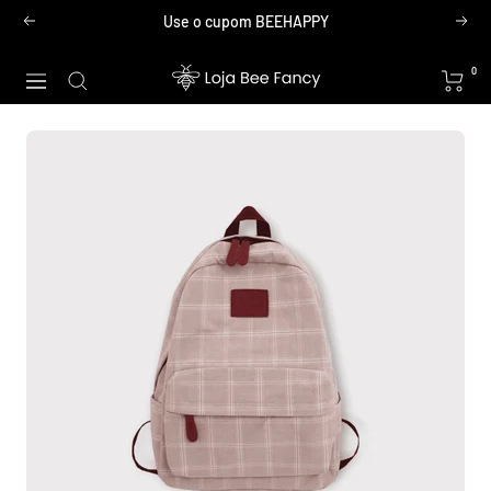
Pular
Use o cupom BEEHAPPY
Anterior
Próx
para
o
Loja
0
Navegação
conteúdo
Bee
Fancy