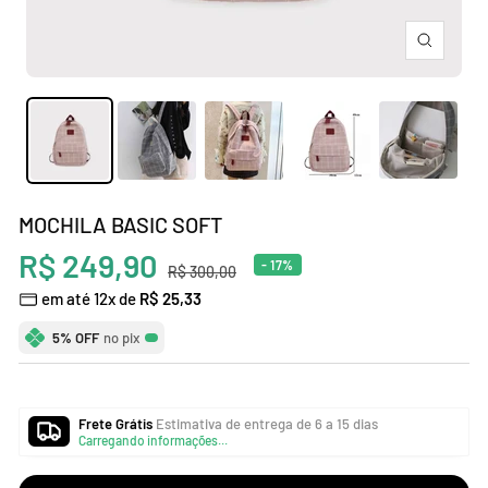
Zoom
MOCHILA BASIC SOFT
Preço
R$ 249,90
- 17%
Preço
R$ 300,00
normal
em até 12x de
R$ 25,33
promocional
5% OFF
no pix
Frete Grátis
Estimativa de entrega de 6 a 15 dias
Carregando informações...