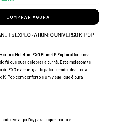
–
COMPRAR AGORA
NET 5 EXPLORATION: O UNIVERSO K-POP
ow com o
Moletom EXO Planet 5 Exploration
, uma
do fã que quer celebrar a turnê. Este
moletom
te
so do
EXO
e a energia do palco, sendo ideal para
lo
K-Pop
com conforto e um visual que é pura
nado em algodão, para toque macio e