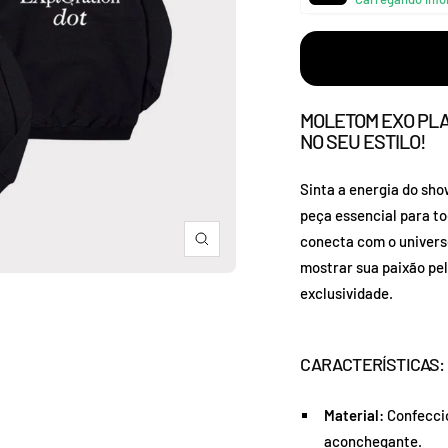
â
MOLETOM EXO PLA
NO SEU ESTILO!
Sinta a energia do sh
peça essencial para to
conecta com o univer
Zoom
mostrar sua paixão pe
exclusividade.
CARACTERÍSTICAS:
Material:
Confeccio
aconchegante.