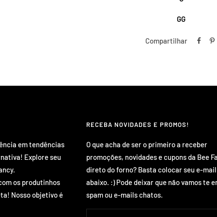
GG
Compartilhar
RECEBA NOVIDADES E PROMOS!
rência em tendências
O que acha de ser o primeiro a receber
rnativa! Explore seu
promoções, novidades e cupons da Bee F
ancy.
direto do forno? Basta colocar seu e-mail
com os produtinhos
abaixo. :) Pode deixar que não vamos te e
ta! Nosso objetivo é
spam ou e-mails chatos.