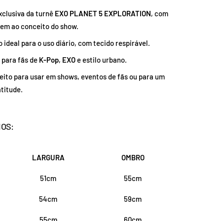
clusiva da turnê
EXO PLANET 5 EXPLORATION
, com
tem ao conceito do show.
ideal para o uso diário, com tecido respirável.
para fãs de
K-Pop
,
EXO
e estilo urbano.
eito para usar em shows, eventos de fãs ou para um
atitude.
OS:
LARGURA
OMBRO
51cm
55cm
54cm
59cm
55cm
60cm