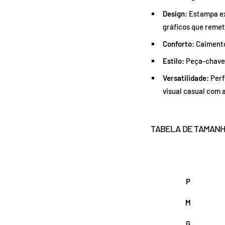
Design:
Estampa ex
gráficos que reme
Conforto:
Caimento 
Estilo:
Peça-chave 
Versatilidade:
Perf
visual casual com 
TABELA DE TAMANH
P
M
G