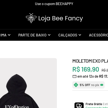
Use o cupom BEEHAPPY
Loja
Bee
Fancy
CIMA
PARTE DE BAIXO
CALÇADOS
ACESSÓRI
MOLETOM EXO PL
Preço
R$ 169,90
Pre
R$ 
em até 12x de
R$ 17
nor
promocional
5% OFF
no pix
Frete Grátis
Esti
Carregando info