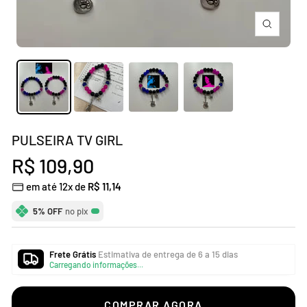
Zoom
PULSEIRA TV GIRL
Preço
R$ 109,90
em até 12x de
R$ 11,14
promocional
5% OFF
no pix
Frete Grátis
Estimativa de entrega de 6 a 15 dias
Carregando informações...
COMPRAR AGORA