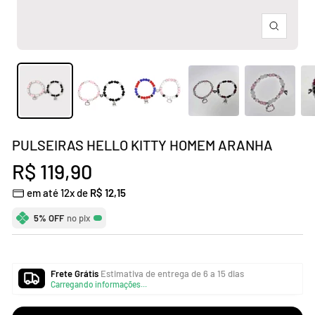
Zoom
PULSEIRAS HELLO KITTY HOMEM ARANHA
Preço
R$ 119,90
em até 12x de
R$ 12,15
promocional
5% OFF
no pix
Frete Grátis
Estimativa de entrega de 6 a 15 dias
Carregando informações...