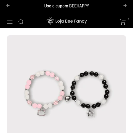
Pular
Use o cupom BEEHAPPY
Anterior
Próx
para
o
Loja
0
Navegação
conteúdo
Bee
Fancy