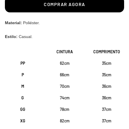
COMPRAR AGORA
Material:
Poliéster.
Estilo:
Casual.
CINTURA
COMPRIMENTO
PP
62cm
35cm
P
66cm
35cm
M
70cm
36cm
G
74cm
36cm
GG
78cm
37cm
XG
82cm
37cm