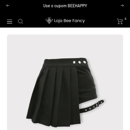
Pular
Use o cupom BEEHAPPY
Anterior
Próx
para
o
Loja
0
Navegação
conteúdo
Bee
Fancy