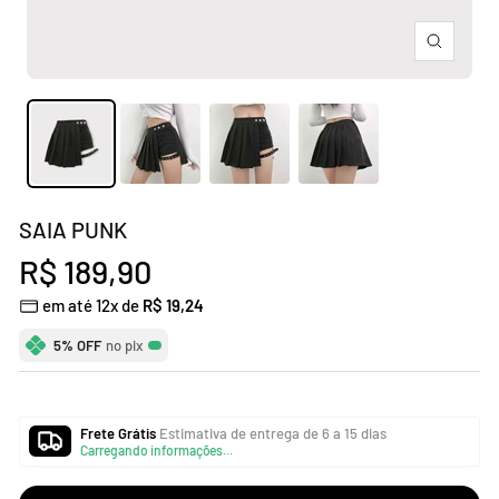
Zoom
SAIA PUNK
Preço
R$ 189,90
em até 12x de
R$ 19,24
promocional
5% OFF
no pix
Frete Grátis
Estimativa de entrega de 6 a 15 dias
Carregando informações...