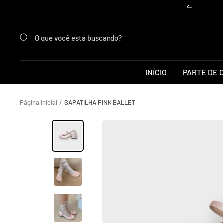
Pular
Anterior
para
o
conteúdo
INÍCIO
PARTE DE 
Página Inicial
SAPATILHA PINK BALLET