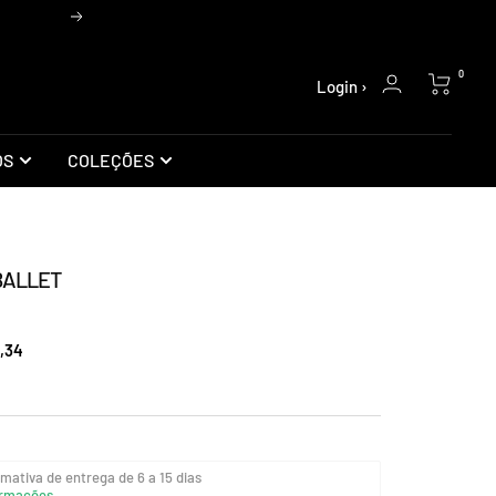
Próxima
0
Login ›
OS
COLEÇÕES
BALLET
,34
mativa de entrega de 6 a 15 dias
rmações...