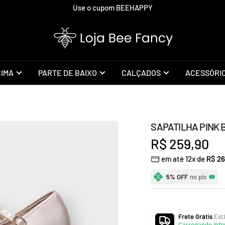
Use o cupom BEEHAPPY
Loja
Bee
Fancy
CIMA
PARTE DE BAIXO
CALÇADOS
ACESSÓRI
SAPATILHA PINK 
Preço
R$ 259,90
em até 12x de
R$ 26
promocional
5% OFF
no pix
Frete Grátis
Esti
Carregando info