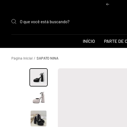
Pular
Anterior
para
o
conteúdo
INÍCIO
PARTE DE 
Página Inicial
SAPATO NINA