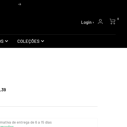
Próxima
0
Login ›
OS
COLEÇÕES
,39
mativa de entrega de 6 a 15 dias
rmações...