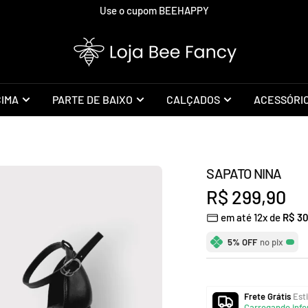
Use o cupom BEEHAPPY
Loja
Bee
Fancy
CIMA
PARTE DE BAIXO
CALÇADOS
ACESSÓRI
SAPATO NINA
Preço
R$ 299,90
em até 12x de
R$ 30
promocional
5% OFF
no pix
Frete Grátis
Esti
Carregando info