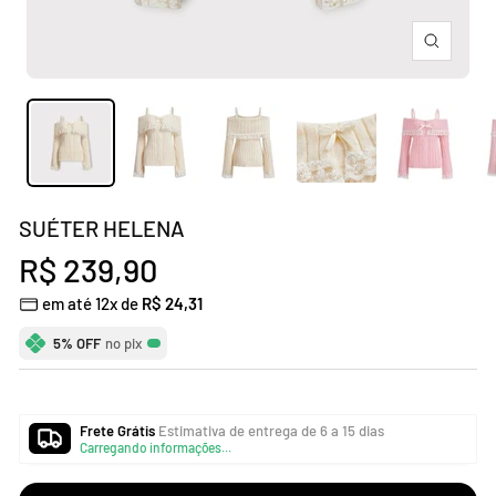
Zoom
SUÉTER HELENA
Preço
R$ 239,90
em até 12x de
R$ 24,31
promocional
5% OFF
no pix
Frete Grátis
Estimativa de entrega de 6 a 15 dias
Carregando informações...