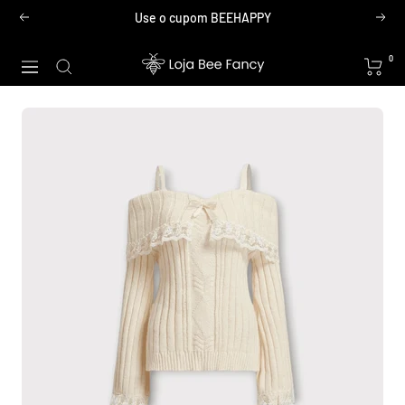
Pular
Use o cupom BEEHAPPY
Anterior
Próx
para
o
Loja
0
Navegação
conteúdo
Bee
Fancy