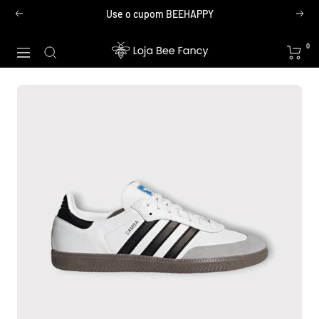
Pular
Use o cupom BEEHAPPY
Anterior
Próx
para
o
Loja
0
Navegação
conteúdo
Bee
Fancy