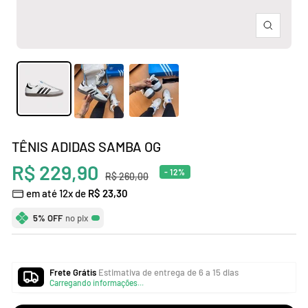
Zoom
TÊNIS ADIDAS SAMBA OG
Preço
R$ 229,90
- 12%
Preço
R$ 260,00
normal
em até 12x de
R$ 23,30
promocional
5% OFF
no pix
Frete Grátis
Estimativa de entrega de 6 a 15 dias
Carregando informações...