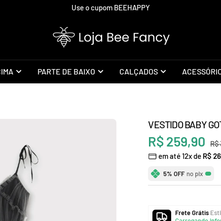
Use o cupom BEEHAPPY
Loja
Bee
Fancy
CIMA
PARTE DE BAIXO
CALÇADOS
ACESSÓRI
VESTIDO BABY GO
Preço
R$ 259,90
Pr
R$ 
em até 12x de
R$ 26
no
promocional
5% OFF
no pix
Frete Grátis
Esti
Carregando info