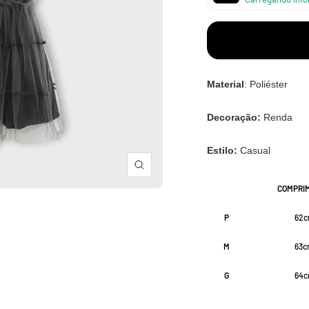
â
Material
: Poliéster
Decoração:
Renda
Estilo:
Casual
Zoom
COMPRI
P
62
M
63
G
64