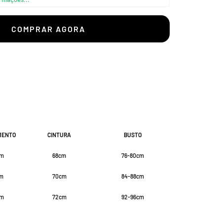
–
COMPRAR AGORA
MENTO
CINTURA
BUSTO
cm
68cm
76-80cm
cm
70cm
84-88cm
cm
72cm
92-96cm