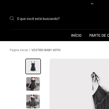
Pular
Anterior
para
o
conteúdo
INÍCIO
PARTE DE 
Página Inicial
VESTIDO BABY GOTH