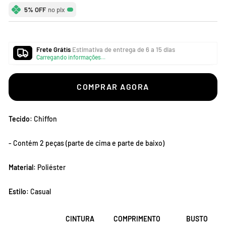
promocional
5% OFF
no pix
Frete Grátis
Estimativa de entrega de 6 a 15 dias
Carregando informações...
COMPRAR AGORA
Tecido
: Chiffon
- Contém 2 peças (parte de cima e parte de baixo)
Material
: Poliéster
Estilo
: Casual
CINTURA
COMPRIMENTO
BUSTO