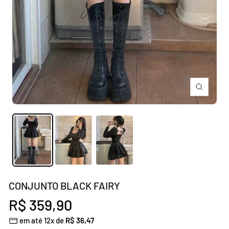
Zoom
CONJUNTO BLACK FAIRY
Preço
R$ 359,90
em até 12x de
R$ 36,47