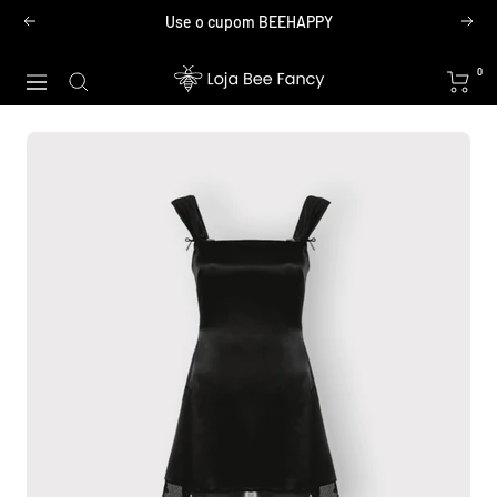
Pular
Use o cupom BEEHAPPY
Anterior
Próx
para
o
Loja
0
Navegação
conteúdo
Bee
Fancy