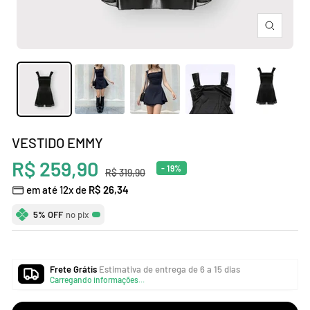
Zoom
VESTIDO EMMY
Preço
R$ 259,90
- 19%
Preço
R$ 319,90
normal
em até 12x de
R$ 26,34
promocional
5% OFF
no pix
Frete Grátis
Estimativa de entrega de 6 a 15 dias
Carregando informações...