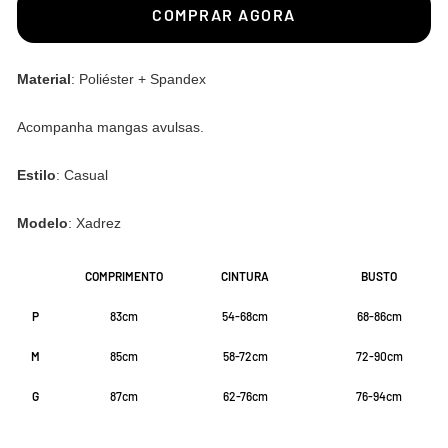
COMPRAR AGORA
Material
: Poliéster + Spandex
Acompanha mangas avulsas.
Estilo
: Casual
Modelo
: Xadrez
COMPRIMENTO
CINTURA
BUSTO
P
83cm
54-68cm
68-86cm
M
85cm
58-72cm
72-90cm
G
87cm
62-76cm
76-94cm