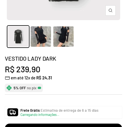
Zoom
VESTIDO LADY DARK
Preço
R$ 239,90
em até 12x de
R$ 24,31
promocional
5% OFF
no pix
Frete Grátis
Estimativa de entrega de 6 a 15 dias
Carregando informações...