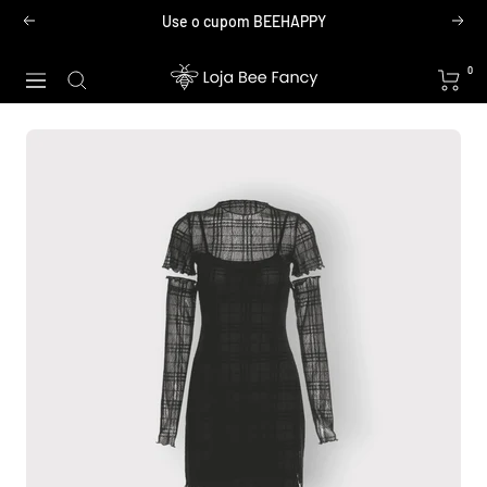
Pular
Use o cupom BEEHAPPY
Anterior
Próx
para
o
Loja
0
Navegação
conteúdo
Bee
Fancy