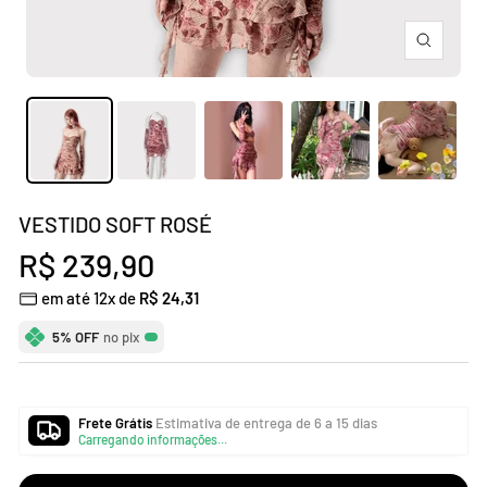
Zoom
VESTIDO SOFT ROSÉ
Preço
R$ 239,90
em até 12x de
R$ 24,31
promocional
5% OFF
no pix
Frete Grátis
Estimativa de entrega de 6 a 15 dias
Carregando informações...