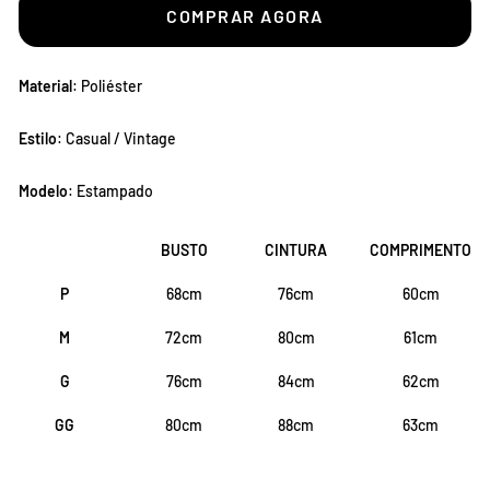
COMPRAR AGORA
Material
: Poliéster
Estilo
: Casual / Vintage
Modelo
: Estampado
BUSTO
CINTURA
COMPRIMENTO
P
68cm
76cm
60cm
M
72cm
80cm
61cm
G
76cm
84cm
62cm
GG
80cm
88cm
63cm