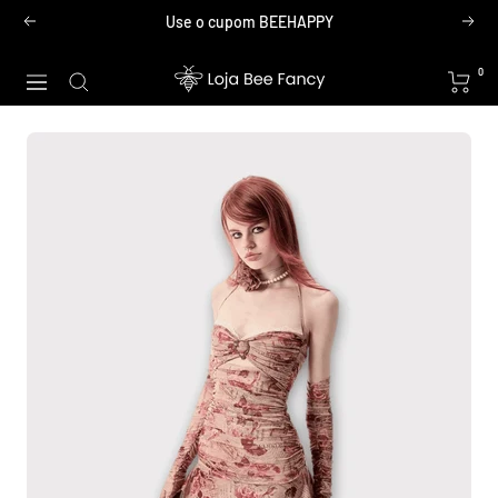
Pular
Use o cupom BEEHAPPY
Anterior
Próx
para
o
Loja
0
Navegação
conteúdo
Bee
Fancy